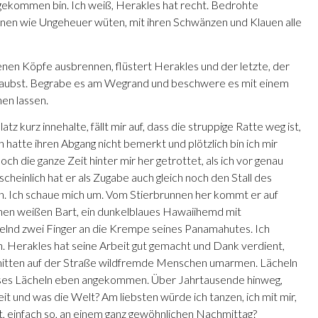
gekommen bin. Ich weiß, Herakles hat recht. Bedrohte
können wie Ungeheuer wüten, mit ihren Schwänzen und Klauen alle
nen Köpfe ausbrennen, flüstert Herakles und der letzte, der
du glaubst. Begrabe es am Wegrand und beschwere es mit einem
en lassen.
kurz innehalte, fällt mir auf, dass die struppige Ratte weg ist,
h hatte ihren Abgang nicht bemerkt und plötzlich bin ich mir
doch die ganze Zeit hinter mir her getrottet, als ich vor genau
cheinlich hat er als Zugabe auch gleich noch den Stall des
. Ich schaue mich um. Vom Stierbrunnen her kommt er auf
t einen weißen Bart, ein dunkelblaues Hawaiihemd mit
chelnd zwei Finger an die Krempe seines Panamahutes. Ich
 Herakles hat seine Arbeit gut gemacht und Dank verdient,
ht mitten auf der Straße wildfremde Menschen umarmen. Lächeln
 dieses Lächeln eben angekommen. Über Jahrtausende hinweg,
eit und was die Welt? Am liebsten würde ich tanzen, ich mit mir,
, einfach so, an einem ganz gewöhnlichen Nachmittag?