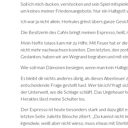
Soll ich mich ducken, verstecken und sein Spiel mitspiel
um keines meiner Friedensangebote. Nur ein Halbgott w
Ich war ja nicht allein. Herkules grinst übers ganze Gesic
Die Besitzerin des Cafés bringt meinen Espresso, heiß,
Mein Neffe Iolaos kam mir zu Hilfe. Mit Feuer hat er d
nicht mehr nachwachsen konnten. Den letzten, den zentr
Gedanken, haben wir am Wegrand begraben und mit ei
Wie soll man Dämonen besiegen, wenn man kein Halbgott 
Es bleibt dir nichts anderes übrig, als dieses Abenteuer 
entscheidende Frage gestellt hast. Wer bin ich? fragt sich
der Unterwelt, wo die Schlage schläft. Das Ungeheuer 
Herakles lässt meine Schulter los.
Der Espresso ist heute besonders stark und dazu gibt e
letzten Seite Juliette Binoche zitiert: „Du kannst nicht i
irgendwie, weiß aber nicht wieso, muss etwas mit Sterbl