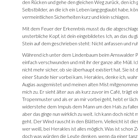
den Rücken und gehe den gleichen Weg zurück, den ich 
Selbstbilder, an die ich ein Leben lang geglaubt habe, 
vermeintlichen Sicherheiten kurz und klein schlagen.
Mit dem Feuer der Erkenntnis musst du die abgeschlage
unsterbliche Kopf, ist dein eingebildetes Ich, an das 
Stein auf dem geschrieben steht: Nicht anfassen und ruh
Während ich unter dem Lindenbaum beim Arnswalder Platz 
einfach verschwunden und mit ihr der ganze alte Müll. Ic
nicht mehr sicher, ob sie überhaupt existiert hat. Sie ist 
einer Stunde hier vorbei kam. Herakles, denke ich, wahrs
Augias ausgemistet und meinen alten Mist mitgenommen
mich zu. Er sieht älter aus als kurz zuvor im Café, träg
Tropenmuster und als er an mir vorbei geht, hebt er lä
widerstehe dem Impuls dem Mann um den Hals zu fallen.
aber das ginge nun wirklich zu weit. Ich kann doch nic
geht. Der Wind rauscht in den Blättern. Vielleicht ist
wer weiß, bei Herakles ist alles möglich. Was ist schon Z
doch was würden die Leute denken, wenn da einer tanzt