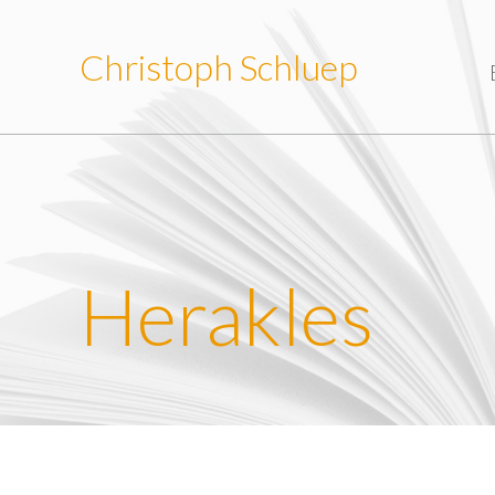
Christoph Schluep
Herakles