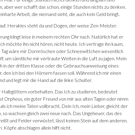
n, aber wer schafft das schon, einige Stunden nichts zu denken.
nharte Arbeit, die niemand sieht, die auch kein Geld bringt.
 auf. Herakles steht da und Dogen, der weise Zen-Meister.
erung klingt leise in meinem rechten Ohr nach. Natürlich hat er
ch möchte ihn nicht hören, nicht heute. Ich vertrage ihn kaum,
en Tag wäre mir Dornröschen oder Schneewittchen wesentlich
f, um sämtliche mir vertraute Welten in die Luft zu jagen. Mein
buch in der dritten Klasse oder die Gebrauchsanweisung eines
, den ich bei den Hörnern fassen soll. Während ich mir einen
 und legt mir die Hand auf die linke Schulter.
 Halbgöttern vorbehalten. Das Ich zu studieren, bedeutet
inst Orpheus, ein guter Freund von mir aus alten Tagen oder nimm
 ich meine Taten vollbracht. Dein Ich, mein Lieber, gleicht der
b, so wachsen gleich zwei neue nach. Das Ungeheuer, das des
eißt und Felder verwüstet, lässt keinen Stein auf dem anderen.
 Köpfe abschlagen allein hilft nicht.