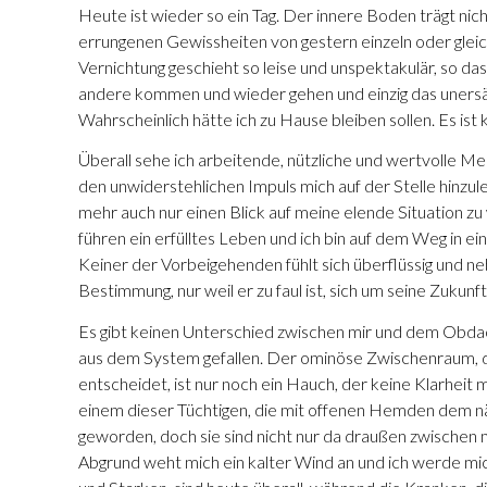
Heute ist wieder so ein Tag. Der innere Boden trägt nich
errungenen Gewissheiten von gestern einzeln oder gleic
Vernichtung geschieht so leise und unspektakulär, so da
andere kommen und wieder gehen und einzig das unersät
Wahrscheinlich hätte ich zu Hause bleiben sollen. Es is
Überall sehe ich arbeitende, nützliche und wertvolle Mens
den unwiderstehlichen Impuls mich auf der Stelle hinzul
mehr auch nur einen Blick auf meine elende Situation zu 
führen ein erfülltes Leben und ich bin auf dem Weg in e
Keiner der Vorbeigehenden fühlt sich überflüssig und n
Bestimmung, nur weil er zu faul ist, sich um seine Zukun
Es gibt keinen Unterschied zwischen mir und dem Obdac
aus dem System gefallen. Der ominöse Zwischenraum, der
entscheidet, ist nur noch ein Hauch, der keine Klarheit
einem dieser Tüchtigen, die mit offenen Hemden dem n
geworden, doch sie sind nicht nur da draußen zwischen 
Abgrund weht mich ein kalter Wind an und ich werde mic