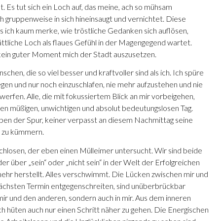
t. Es tut sich ein Loch auf, das meine, ach so mühsam
h gruppenweise in sich hineinsaugt und vernichtet. Diese
ss ich kaum merke, wie tröstliche Gedanken sich auflösen,
tliche Loch als flaues Gefühl in der Magengegend wartet.
t kein guter Moment mich der Stadt auszusetzen.
chen, die so viel besser und kraftvoller sind als ich. Ich spüre
egen und nur noch einzuschlafen, nie mehr aufzustehen und nie
werfen. Alle, die mit fokussiertem Blick an mir vorbeigehen,
inen müßigen, unwichtigen und absolut bedeutungslosen Tag.
eben der Spur, keiner verpasst an diesem Nachmittag seine
ft zu kümmern.
hlosen, der eben einen Mülleimer untersucht. Wir sind beide
 über „sein“ oder „nicht sein“ in der Welt der Erfolgreichen
 mehr herstellt. Alles verschwimmt. Die Lücken zwischen mir und
ächsten Termin entgegenschreiten, sind unüberbrückbar
mir und den anderen, sondern auch in mir. Aus dem inneren
h hüten auch nur einen Schritt näher zu gehen. Die Energischen