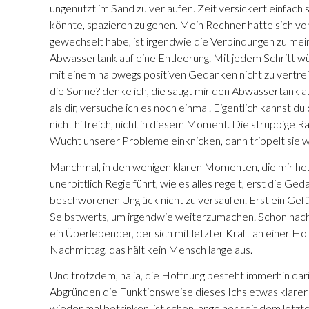
ungenutzt im Sand zu verlaufen. Zeit versickert einfach s
könnte, spazieren zu gehen. Mein Rechner hatte sich vom
gewechselt habe, ist irgendwie die Verbindungen zu m
Abwassertank auf eine Entleerung. Mit jedem Schritt wühl
mit einem halbwegs positiven Gedanken nicht zu vertreib
die Sonne? denke ich, die saugt mir den Abwassertank au
als dir, versuche ich es noch einmal. Eigentlich kannst d
nicht hilfreich, nicht in diesem Moment. Die struppige Ra
Wucht unserer Probleme einknicken, dann trippelt sie we
Manchmal, in den wenigen klaren Momenten, die mir heute
unerbittlich Regie führt, wie es alles regelt, erst die 
beschworenen Unglück nicht zu versaufen. Erst ein Gefü
Selbstwerts, um irgendwie weiterzumachen. Schon nach
ein Überlebender, der sich mit letzter Kraft an einer Ho
Nachmittag, das hält kein Mensch lange aus.
Und trotzdem, na ja, die Hoffnung besteht immerhin dar
Abgründen die Funktionsweise dieses Ichs etwas klarer
wieder mal betrinken, ist schon lange her seit dem letz