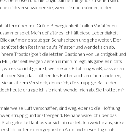
e Arbeitslosen und die Unglücklichen nirgends zu sehen sind.
scheinlich verschwinden sie, wenn sie noch können, in der
blättern über mir. Grüne Beweglichkeit in allen Variationen,
usammenspiel. Mein defizitäres Ich hält diese Lebendigkeit
en Blick auf meine staubigen Schuhspitzen und gehe weiter. Der
schüttet den Restinhalt aufs Pflaster und wendet sich ab.
nere Trostlosigkeit die letzten Bastionen von Leichtigkeit und
Müll, der seit ewigen Zeiten in mir rumliegt, als gäbe es nichts
 wo es so richtig stinkt, weil sie aus Erfahrung weiß, dass es an
cht in den Sinn, dass nährendes Futter auch an einem anderen,
sie aus ihrem Versteck, denke ich, die struppige Ratte der
doch heute ertrage ich sie nicht, wende mich ab. Sie trottet mir
rmalerweise Luft verschaffen, sind weg, ebenso die Hoffnung
chwer, struppig und anstrengend. Beinahe wäre ich über das
fahl gekettet lautlos vor sich hin rostet. Ich weiche aus, kicke
erstickt unter einem geparkten Auto und dieser Tag droht