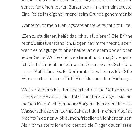
genüsslich einen teuren Burgunder in mich hineinschütte
Eine Reise ins eigene Innere ist im Grunde genommen bei
Während ich mein Lieblingscafé ansteuere, taucht Hilfe
„Zen zu studieren, heißt das Ich zu studieren.“ Die Erinn
recht. Selbstverständlich. Dogen hat immer recht, aber i
wenn es mir gut geht, aber heute, an diesem bodenlos
lieber. Seine Worte sind, verdammt noch mal, Sprengstof
Ich lässt sich nicht einfach so studieren, wie ein Schul
neuen Kühlschranks. Es benimmt sich wie ein wilder Stier
Espresso bestelle und tritt Herakles aus dem Hintergrund
Weltverändernde Taten, mein Lieber, sind Göttern oder
nichts anderes, als in die Hölle hinunterzusteigen wie e
meinen Kampf mit der neunköpfigen Hydra von damals, als
Wasserschlage von Lerna. Schlägst du ihm einen Kopf a
Nachts in deinen Albträumen, friedliche Viehherden zerr
Als Normalsterblicher solltest du die Finger davon lassen.