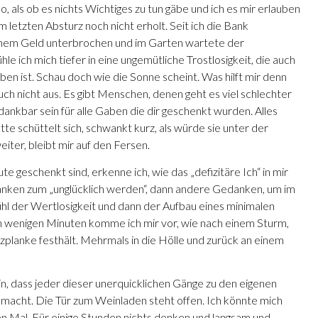
o, als ob es nichts Wichtiges zu tun gäbe und ich es mir erlauben
 letzten Absturz noch nicht erholt. Seit ich die Bank
einem Geld unterbrochen und im Garten wartete der
e ich mich tiefer in eine ungemütliche Trostlosigkeit, die auch
en ist. Schau doch wie die Sonne scheint. Was hilft mir denn
ch nicht aus. Es gibt Menschen, denen geht es viel schlechter
u dankbar sein für alle Gaben die dir geschenkt wurden. Alles
tte schüttelt sich, schwankt kurz, als würde sie unter der
iter, bleibt mir auf den Fersen.
 geschenkt sind, erkenne ich, wie das „defizitäre Ich“ in mir
Gedanken zum „unglücklich werden“, dann andere Gedanken, um im
hl der Wertlosigkeit und dann der Aufbau eines minimalen
 wenigen Minuten komme ich mir vor, wie nach einem Sturm,
lzplanke festhält. Mehrmals in die Hölle und zurück an einem
in, dass jeder dieser unerquicklichen Gänge zu den eigenen
 macht. Die Tür zum Weinladen steht offen. Ich könnte mich
ten Mal. Für einige Stunden nichts denken und langsam und