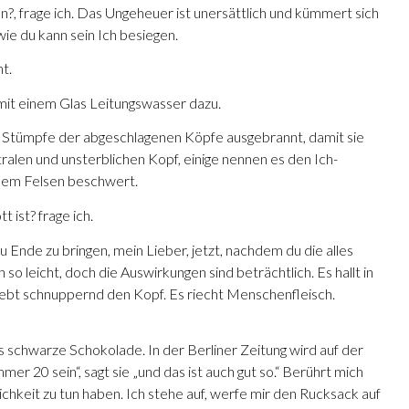
en?, frage ich. Das Ungeheuer ist unersättlich und kümmert sich
ie du kann sein Ich besiegen.
ht.
 mit einem Glas Leitungswasser dazu.
ie Stümpfe der abgeschlagenen Köpfe ausgebrannt, damit sie
alen und unsterblichen Kopf, einige nennen es den Ich-
nem Felsen beschwert.
ist? frage ich.
zu Ende zu bringen, mein Lieber, jetzt, nachdem du die alles
 so leicht, doch die Auswirkungen sind beträchtlich. Es hallt in
hebt schnuppernd den Kopf. Es riecht Menschenfleisch.
s schwarze Schokolade. In der Berliner Zeitung wird auf der
mmer 20 sein“, sagt sie „und das ist auch gut so.“ Berührt mich
ichkeit zu tun haben. Ich stehe auf, werfe mir den Rucksack auf