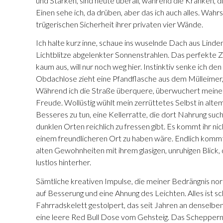
und Starken, sind heute überall, während die Kranken, di
Einen sehe ich, da drüben, aber das ich auch alles. Wahr
trügerischen Sicherheit ihrer privaten vier Wände.
Ich halte kurz inne, schaue ins wuselnde Dach aus Linden
Lichtblitze abgelenkter Sonnenstrahlen. Das perfekte Z
kaum aus, will nur noch weg hier. Instinktiv senke ich d
Obdachlose zieht eine Pfandflasche aus dem Mülleimer, 
Während ich die Straße überquere, überwuchert meine in
Freude. Wollüstig wühlt mein zerrüttetes Selbst in altem 
Besseres zu tun, eine Kellerratte, die dort Nahrung sucht,
dunklen Orten reichlich zu fressen gibt. Es kommt ihr ni
einem freundlicheren Ort zu haben wäre. Endlich kommt 
alten Gewohnheiten mit ihrem glasigen, unruhigen Blick, 
lustlos hinterher.
Sämtliche kreativen Impulse, die meiner Bedrängnis no
auf Besserung und eine Ahnung des Leichten. Alles ist s
Fahrradskelett gestolpert, das seit Jahren an denselben P
eine leere Red Bull Dose vom Gehsteig. Das Scheppern 