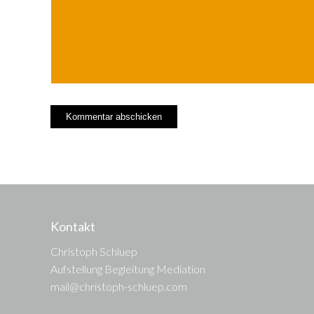
Kontakt
Christoph Schluep
Aufstellung Begleitung Mediation
mail@christoph-schluep.com