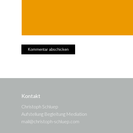
Kontakt
Christoph Schluep
Aufstellung Begleitung Mediation
mail@christoph-schluep.com